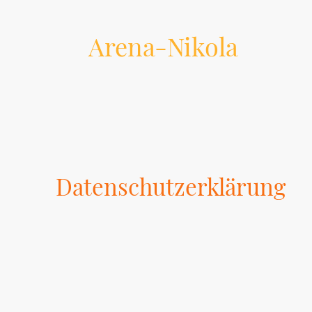
Arena-Nikola
Datenschutzerklärung
1. Datenschutz auf einen Blick
Allgemeine Hinweise
Die folgenden Hinweise geben einen einfachen Überbl
Daten sind alle Daten, mit denen Sie persönlich iden
aufgeführten Datenschutzerklärung.