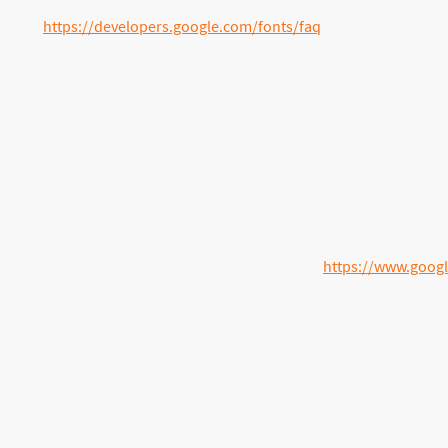
e unter
https://developers.google.com/fonts/faq
und in der Datens
e Maps. Anbieter ist die Google Inc., 1600 Amphitheatre Parkway, M
wendig, Ihre IP Adresse zu speichern. Diese Informationen werden 
eite hat keinen Einfluss auf diese Datenübertragung.
r ansprechenden Darstellung unserer Online-Angebote und an einer
im Sinne von Art. 6 Abs. 1 lit. f DSGVO dar.
n Sie in der Datenschutzerklärung von Google:
https://www.google