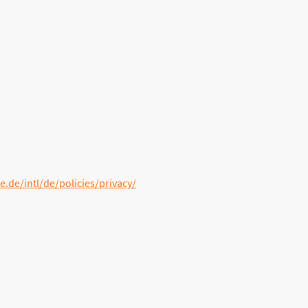
chutzerklärung von
ountain View, CA 94043, USA.
in der Regel an einen Server von Google in den USA
 leichten Auffindbarkeit der von uns auf der Website
.de/intl/de/policies/privacy/
.