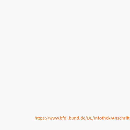
ische Person, die allein oder gemeinsam mit anderen über die Zweck
drücklichen Einwilligung möglich. Sie können eine bereits erteilte 
keit der bis zum Widerruf erfolgten Datenverarbeitung bleibt vom 
de
etroffenen ein Beschwerderecht bei der zuständigen Aufsichtsbehör
utzbeauftragte des Bundeslandes, in dem unser Unternehmen seinen
ntnommen werden:
https://www.bfdi.bund.de/DE/Infothek/Anschrif